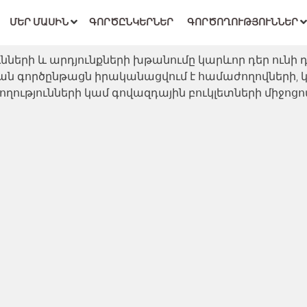
ՄԵՐ ՄԱՍԻՆ
ԳՈՐԾԸՆԿԵՐՆԵՐ
ԳՈՐԾՈՂՈՒԹՅՈՒՆՆԵՐ
ների և արդյունքների խթանումը կարևոր դեր ունի 
ն գործընթացն իրականացվում է համաժողովների, կ
ղությունների կամ գովազդային բուկլետների միջոցո