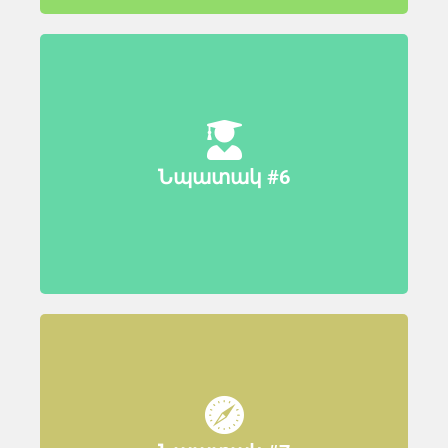
Ստեղծել միջառարկայական
հետբուհական ծրագրեր
(դասընթացներ և համատեղ
ասպիրանտական ծրագրեր), որոնք
բարձրացնում են
աշխարհատեղեկատվական
տեխնոլոգիաների ներուժը տարբեր
Նպատակ #6
շրջաններում և տարբեր
աստիճաններով և կենտրոնացնել
հետազոտության արդյունքները
ժամանակակից խնդիրների վրա՝
տարածաշրջանային և
համաշխարհային մասշտաբներով:
Խթանել և ամրապնդել
համալսարանի և
արդյունաբերության
համագործակցությունն այն