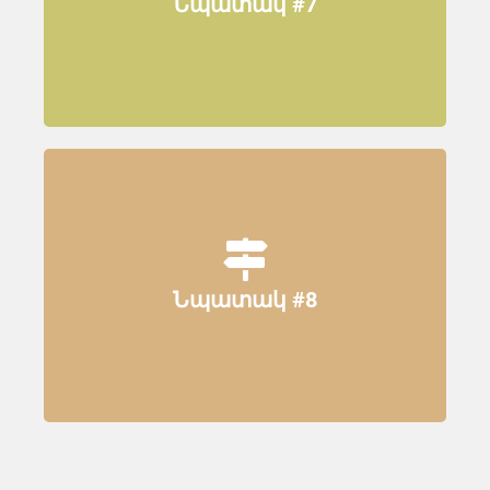
Նպատակ #7
թեմաների շուրջ, որոնք համարվում
են կարևոր գործընկեր երկրների
կայուն զարգացման համար:
Փորձի և հեռանկարների
փոխանակում նման և ոչ վաղեմի
պատմական անցյալ ունեցող երկու
գործընկեր երկրների միջև, որոնք
բախվում են որոշ ընդհանուր
սոցիալ-տնտեսական
Նպատակ #8
մարտահրավերների և կարիք ունեն
հետազոտությունների և
զարգացման նոր
ռազմավարություններ խթանելու: