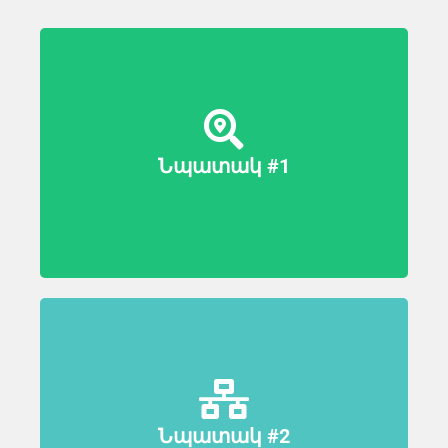
Հայտնաբերել
աշխարհատեղեկատվական
տեխնոլոգիաների ոլորտում
Ղրղզստանի և Հայաստանի
Նպատակ #1
հետազոտական և զարգացման
կարիքները:
Յուրաքանչյուր գործընկեր երկրի
համար աշխարհատեղեկատվական
տեխնոլոգիաների ոլորտում ստեղծել
Հետազոտական հանգույց՝
միասնական նորարարական
Նպատակ #2
նախագծերը և հետազոտական