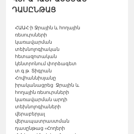
ԴԱՍԸՆԹԱՑ
ՀԱԱՀ-ի Ջրային և հողային
ռեսուրսների
կառավարման
տեխնոլոգիական
հետազոտական
կենտրոն
ում
փորձագետ
տ.գ.թ. Տիգրան
Հովհաննիսյանը
իրականացրեց Ջրային և
հողային ռեսուրսների
կառավարման արդի
տեխնոլոգիաների
վերաբերյալ
վերապատրաստման
դասընթաց
«
Հողերի